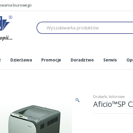
mowania biurowego
h
ż
Dzierżawa
Promocje
Doradztwo
Serwis
Op
Drukarki
,
kolorowe
Aficio™SP 