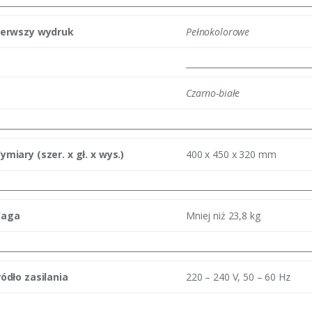
ierwszy wydruk
Pełnokolorowe
Czarno-białe
ymiary (szer. x gł. x wys.)
400 x 450 x 320 mm
aga
Mniej niż 23,8 kg
ródło zasilania
220 – 240 V, 50 – 60 Hz