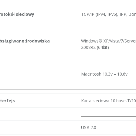
rotokół sieciowy
TCP/IP (IPv4, IPv6), IPP, Bo
bsługiwane środowiska
Windows® XP/Vista/7/Server 
2008R2 (64bit)
Macintosh 10.3v – 10.6v
nterfejs
Karta sieciowa 10 base-T/1
USB 2.0