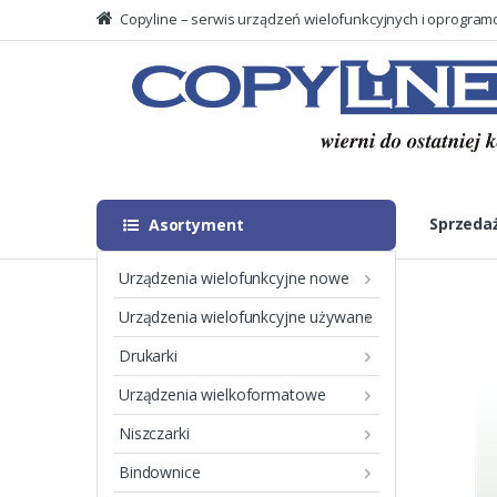
Copyline – serwis urządzeń wielofunkcyjnych i oprogra
Skip
Skip
to
to
Searc
navigation
content
for:
Sprzeda
Asortyment
Urządzenia wielofunkcyjne nowe
Urządzenia wielofunkcyjne używane
Drukarki
Show All Categories
Urządzenia wielkoformatowe
Niszczarki
Drukarki
(48)
Bindownice