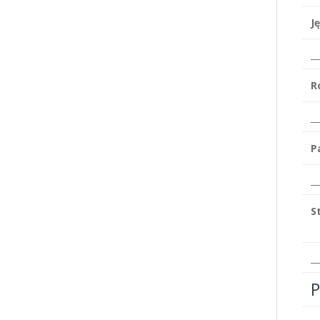
J
R
P
S