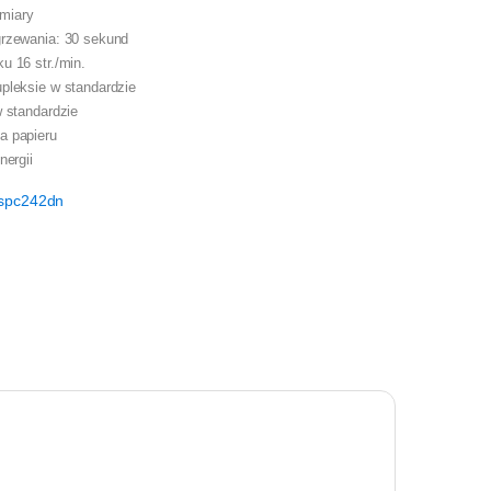
miary
rzewania: 30 sekund
u 16 str./min.
pleksie w standardzie
w standardzie
a papieru
nergii
,spc242dn