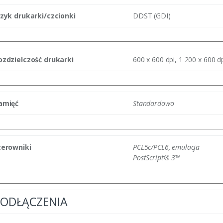
ęzyk drukarki/czcionki
DDST (GDI)
ozdzielczość drukarki
600 x 600 dpi, 1 200 x 600 dp
amięć
Standardowo
terowniki
PCL5c/PCL6, emulacja
PostScript® 3™
PODŁĄCZENIA