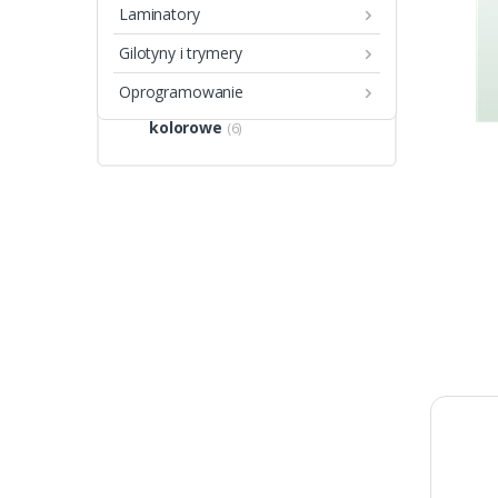
czarno-białe
(10)
Laminatory
Drukarki czarno białe
(25)
Gilotyny i trymery
Drukarki kolorowe
(13)
Oprogramowanie
kolorowe
(6)