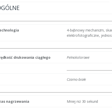
OGÓLNE
echnologia
4-bębnowy mechanizm, skan
elektrofotograficzne, jedn
rędkość drukowania ciągłego
Pełnokolorowe
Czarno-białe
zas nagrzewania
Mniej niż 30 sekund