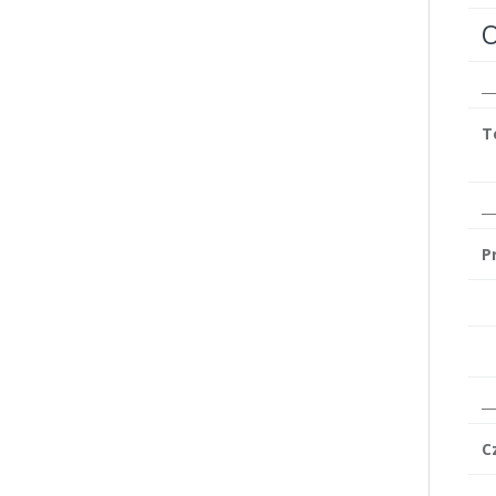
T
P
C