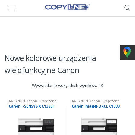
Skip
Skip
to
to
navigation
content
Nowe kolorowe urządzenia
wielofunkcyjne Canon
Wyświetlanie wszystkich wyników: 23
A4 CANON
,
Canon
,
Urządzenia
A4 CANON
,
Canon
,
Urządzenia
wielofunkcyjne nowe
,
Urządzenia
wielofunkcyjne nowe
,
Urządzenia
Canon i-SENSYS X C1333i
Canon imageFORCE C1333
wielofunkcyjne nowe: kolorowe
wielofunkcyjne nowe: kolorowe