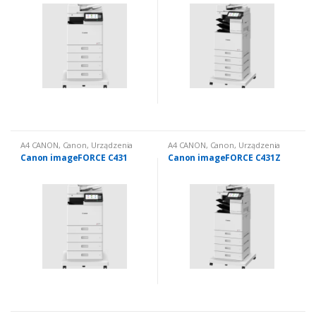
A4 CANON
,
Canon
,
Urządzenia
A4 CANON
,
Canon
,
Urządzenia
wielofunkcyjne nowe
,
Urządzenia
wielofunkcyjne nowe
,
Urządzenia
Canon imageFORCE C431
Canon imageFORCE C431Z
wielofunkcyjne nowe: kolorowe
wielofunkcyjne nowe: kolorowe