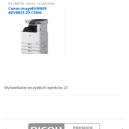
A3 CANON
,
Canon
,
Urządzenia
wielofunkcyjne nowe
,
Urządzenia
Canon imageRUNNER
wielofunkcyjne nowe: kolorowe
ADVANCE DX C5800
Wyświetlanie wszystkich wyników: 23
B