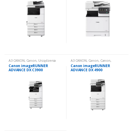
A3 CANON
,
Canon
,
Urządzenia
A3 CANON
,
Canon
,
Canon
,
wielofunkcyjne nowe
,
Urządzenia
Urządzenia wielofunkcyjne nowe:
Canon imageRUNNER
Canon imageRUNNER
wielofunkcyjne nowe: kolorowe
czarno białe
ADVANCE DX C3900
ADVANCE DX 4900