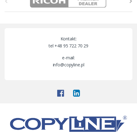
r
a
n
Kontakt:
d
tel +48 95 722 70 29
s
e-mail:
info@copyline.pl
C
a
r
o
u
s