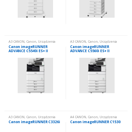
A3 CANON
,
Canon
,
Urządzenia
A3 CANON
,
Canon
,
Urządzenia
wielofunkcyjne nowe
,
Urządzenia
wielofunkcyjne nowe
,
Urządzenia
Canon imageRUNNER
Canon imageRUNNER
wielofunkcyjne nowe: kolorowe
wielofunkcyjne nowe: kolorowe
ADVANCE C5540i ES+ II
ADVANCE C5560i ES+ II
A3 CANON
,
Canon
,
Urządzenia
A4 CANON
,
Canon
,
Urządzenia
wielofunkcyjne nowe
,
Urządzenia
wielofunkcyjne nowe
,
Urządzenia
Canon imageRUNNER C3326i
Canon imageRUNNER C1530
wielofunkcyjne nowe: kolorowe
wielofunkcyjne nowe: kolorowe