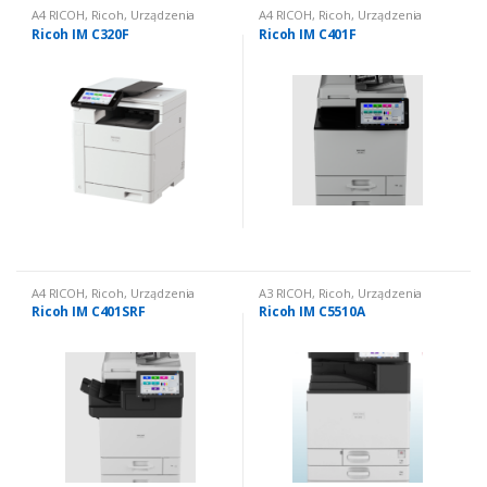
A4 RICOH
,
Ricoh
,
Urządzenia
A4 RICOH
,
Ricoh
,
Urządzenia
wielofunkcyjne nowe
,
Urządzenia
wielofunkcyjne nowe
,
Urządzenia
Ricoh IM C320F
Ricoh IM C401F
wielofunkcyjne nowe: kolorowe
wielofunkcyjne nowe: kolorowe
A4 RICOH
,
Ricoh
,
Urządzenia
A3 RICOH
,
Ricoh
,
Urządzenia
wielofunkcyjne nowe
,
Urządzenia
wielofunkcyjne nowe
,
Urządzenia
Ricoh IM C401SRF
Ricoh IM C5510A
wielofunkcyjne nowe: kolorowe
wielofunkcyjne nowe: kolorowe