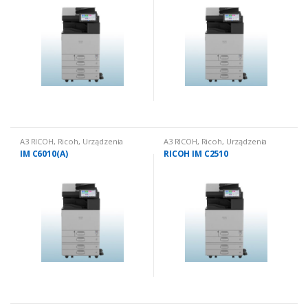
A3 RICOH
,
Ricoh
,
Urządzenia
A3 RICOH
,
Ricoh
,
Urządzenia
wielofunkcyjne nowe
,
Urządzenia
wielofunkcyjne nowe: kolorowe
IM C6010(A)
RICOH IM C2510
wielofunkcyjne nowe: kolorowe