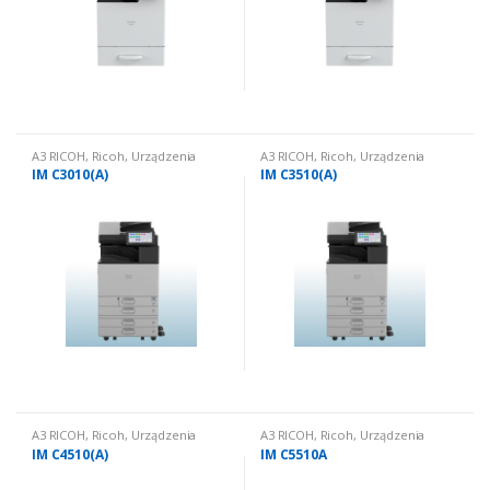
A3 RICOH
,
Ricoh
,
Urządzenia
A3 RICOH
,
Ricoh
,
Urządzenia
wielofunkcyjne nowe
,
Urządzenia
wielofunkcyjne nowe
,
Urządzenia
IM C3010(A)
IM C3510(A)
wielofunkcyjne nowe: kolorowe
wielofunkcyjne nowe: kolorowe
A3 RICOH
,
Ricoh
,
Urządzenia
A3 RICOH
,
Ricoh
,
Urządzenia
wielofunkcyjne nowe
,
Urządzenia
wielofunkcyjne nowe
,
Urządzenia
IM C4510(A)
IM C5510A
wielofunkcyjne nowe: kolorowe
wielofunkcyjne nowe: kolorowe