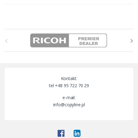
B
r
a
n
Kontakt:
d
tel +48 95 722 70 29
s
e-mail:
info@copyline.pl
C
a
r