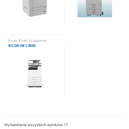
Ricoh
,
Ricoh
,
Urządzenia
wielofunkcyjne używane
,
RICOH IM C3500
Urządzenia wielofunkcyjne
używane: kolorowe
Wyświetlanie wszystkich wyników: 17