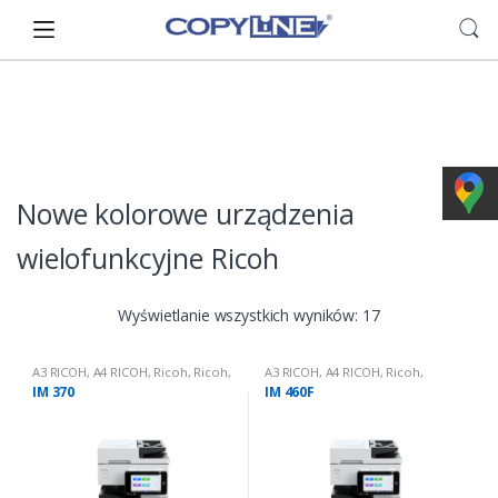
Skip
Skip
to
to
navigation
content
Nowe kolorowe urządzenia
wielofunkcyjne Ricoh
Wyświetlanie wszystkich wyników: 17
A3 RICOH
,
A4 RICOH
,
Ricoh
,
Ricoh
,
A3 RICOH
,
A4 RICOH
,
Ricoh
,
Urządzenia wielofunkcyjne nowe
,
Urządzenia wielofunkcyjne nowe
,
IM 370
IM 460F
Urządzenia wielofunkcyjne nowe:
Urządzenia wielofunkcyjne nowe:
czarno białe
czarno białe