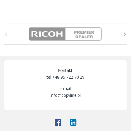
B
r
a
n
Kontakt:
d
tel +48 95 722 70 29
s
e-mail:
info@copyline.pl
C
a
r