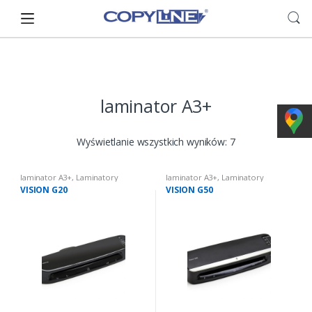
Skip
Skip
to
to
navigation
content
laminator A3+
Wyświetlanie wszystkich wyników: 7
laminator A3+
,
Laminatory
laminator A3+
,
Laminatory
VISION G20
VISION G50