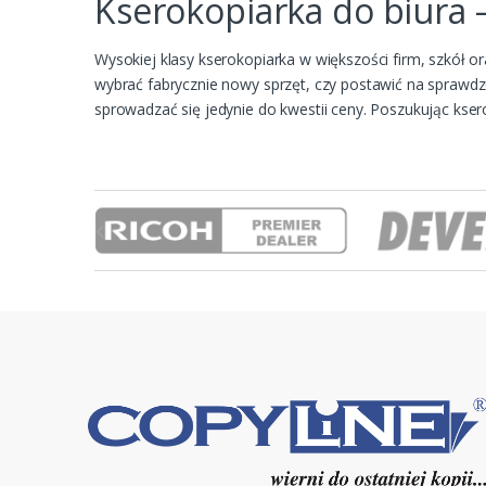
Kserokopiarka do biura 
Wysokiej klasy kserokopiarka w większości firm, szkół ora
wybrać fabrycznie nowy sprzęt, czy postawić na spraw
sprowadzać się jedynie do kwestii ceny. Poszukując kserok
B
r
a
n
d
s
C