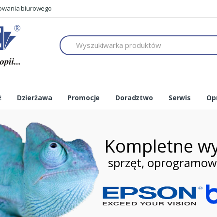
mowania biurowego
h
ż
Dzierżawa
Promocje
Doradztwo
Serwis
Op
Kompletne wy
sprzęt, oprogramowan