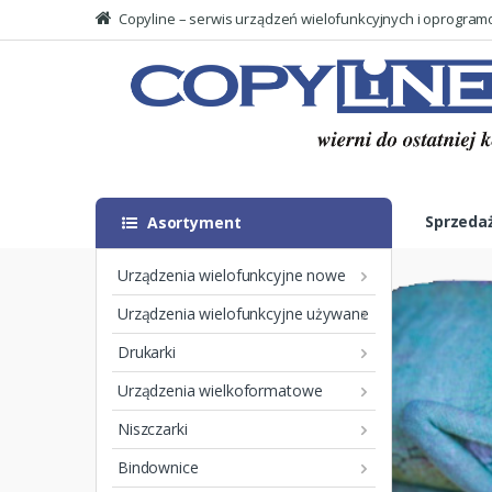
Copyline – serwis urządzeń wielofunkcyjnych i oprogra
Skip
Skip
to
to
Searc
navigation
content
for:
Sprzeda
Asortyment
Urządzenia wielofunkcyjne nowe
Urządzenia wielofunkcyjne używane
Drukarki
Urządzenia wielkoformatowe
Niszczarki
Bindownice