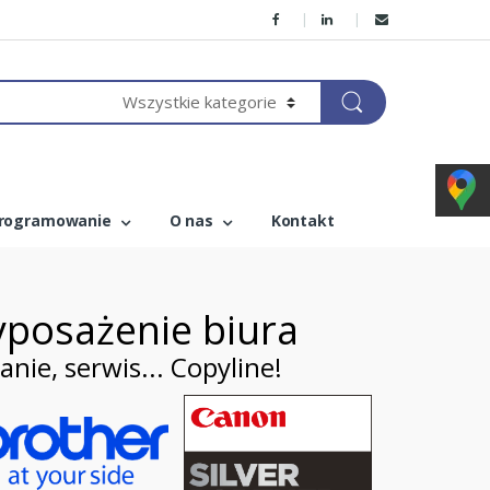
rogramowanie
O nas
Kontakt
posażenie biura
ie, serwis... Copyline!