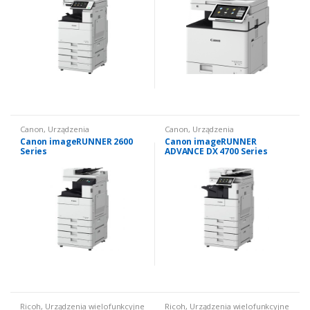
Canon
,
Urządzenia
Canon
,
Urządzenia
wielofunkcyjne używane
,
wielofunkcyjne używane
,
Canon imageRUNNER 2600
Canon imageRUNNER
Urządzenia wielofunkcyjne
Urządzenia wielofunkcyjne
Series
ADVANCE DX 4700 Series
używane: czarno białe
używane: czarno białe
Ricoh
,
Urządzenia wielofunkcyjne
Ricoh
,
Urządzenia wielofunkcyjne