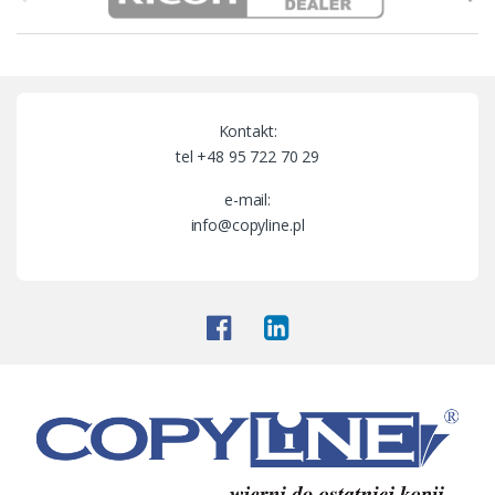
r
a
n
Kontakt:
d
tel +48 95 722 70 29
s
e-mail:
info@copyline.pl
C
a
r
o
u
s