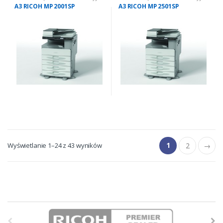
używane
,
Urządzenia
używane
,
Urządzenia
A3 RICOH MP 2001SP
A3 RICOH MP 2501SP
wielofunkcyjne używane: czarno
wielofunkcyjne używane: czarno
białe
białe
1
Wyświetlanie 1–24 z 43 wyników
2
→
B