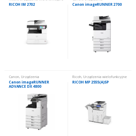
używane
,
Urządzenia
wielofunkcyjne używane: czarno
RICOH IM 2702
Canon imageRUNNER 2700
wielofunkcyjne używane: czarno
białe
białe
Canon
,
Urządzenia
Ricoh
,
Urządzenia wielofunkcyjne
wielofunkcyjne używane
,
używane
,
Urządzenia
Canon imageRUNNER
RICOH MP 2555(A)SP
Urządzenia wielofunkcyjne
wielofunkcyjne używane: czarno
ADVANCE DX 4800
używane: czarno białe
białe