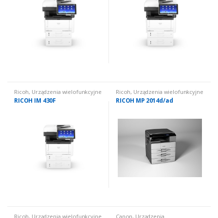
Ricoh
,
Urządzenia wielofunkcyjne
Ricoh
,
Urządzenia wielofunkcyjne
używane
,
Urządzenia
używane
,
Urządzenia
RICOH IM 430F
RICOH MP 2014d/ad
wielofunkcyjne używane: czarno
wielofunkcyjne używane: czarno
białe
białe
Ricoh
,
Urządzenia wielofunkcyjne
Canon
,
Urządzenia