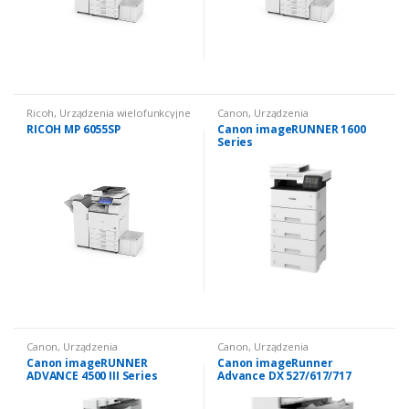
Ricoh
,
Urządzenia wielofunkcyjne
Canon
,
Urządzenia
używane
,
Urządzenia
wielofunkcyjne używane
,
RICOH MP 6055SP
Canon imageRUNNER 1600
wielofunkcyjne używane: czarno
Urządzenia wielofunkcyjne
Series
białe
używane: czarno białe
Canon
,
Urządzenia
Canon
,
Urządzenia
wielofunkcyjne używane
,
wielofunkcyjne używane
,
Canon imageRUNNER
Canon imageRunner
Urządzenia wielofunkcyjne
Urządzenia wielofunkcyjne
ADVANCE 4500 III Series
Advance DX 527/617/717
używane: czarno białe
używane: czarno białe