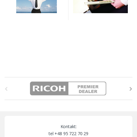
B
r
a
n
Kontakt:
d
tel +48 95 722 70 29