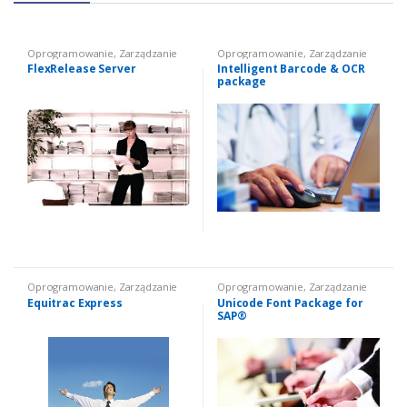
Oprogramowanie
,
Zarządzanie
Oprogramowanie
,
Zarządzanie
generowaniem dokumentów i
generowaniem dokumentów i
FlexRelease Server
Intelligent Barcode & OCR
bezpieczeństwo
bezpieczeństwo
package
Oprogramowanie
,
Zarządzanie
Oprogramowanie
,
Zarządzanie
generowaniem dokumentów i
generowaniem dokumentów i
Equitrac Express
Unicode Font Package for
bezpieczeństwo
bezpieczeństwo
SAP®