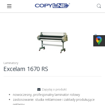
Skip
Skip
to
to
navigation
content
Laminatory
Excelam 1670 RS
Zapytaj o produkt
nowoczesny, profesjonalny laminator rolowy
zastosowanie: studia reklamowe i zakłady produkujące
reklamy