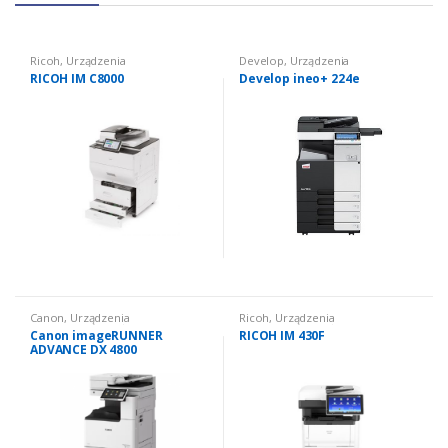
Ricoh
,
Urządzenia
Develop
,
Urządzenia
wielofunkcyjne używane
,
wielofunkcyjne używane
,
RICOH IM C8000
Develop ineo+ 224e
Urządzenia wielofunkcyjne
Urządzenia wielofunkcyjne
używane: kolorowe
używane: kolorowe
Canon
,
Urządzenia
Ricoh
,
Urządzenia
wielofunkcyjne używane
,
wielofunkcyjne używane
,
Canon imageRUNNER
RICOH IM 430F
Urządzenia wielofunkcyjne
Urządzenia wielofunkcyjne
ADVANCE DX 4800
używane: czarno białe
używane: czarno białe