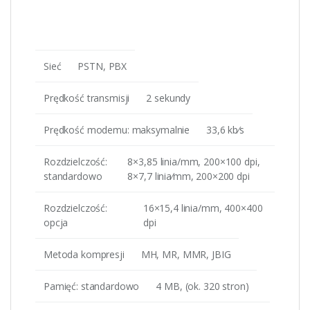
Sieć
PSTN, PBX
Prędkość transmisji
2 sekundy
Prędkość modemu: maksymalnie
33,6 kb⁄s
Rozdzielczość:
8×3,85 linia/mm, 200×100 dpi,
standardowo
8×7,7 linia⁄mm, 200×200 dpi
Rozdzielczość:
16×15,4 linia/mm, 400×400
opcja
dpi
Metoda kompresji
MH, MR, MMR, JBIG
Pamięć: standardowo
4 MB, (ok. 320 stron)