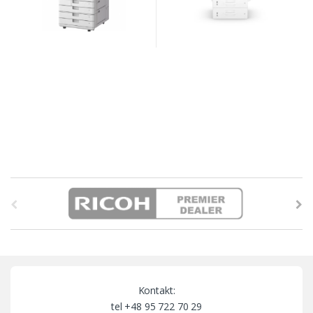
B
r
a
n
Kontakt:
d
tel +48 95 722 70 29