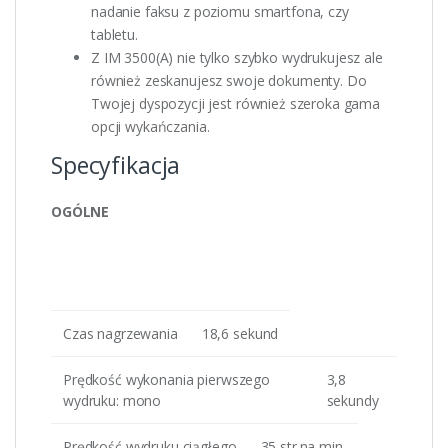
nadanie faksu z poziomu smartfona, czy
tabletu.
Z IM 3500(A) nie tylko szybko wydrukujesz ale
również zeskanujesz swoje dokumenty. Do
Twojej dyspozycji jest również szeroka gama
opcji wykańczania.
Specyfikacja
OGÓLNE
Czas nagrzewania
18,6 sekund
Prędkość wykonania pierwszego
3,8
wydruku: mono
sekundy
Prędkość wydruku ciągłego
35 str.na min.