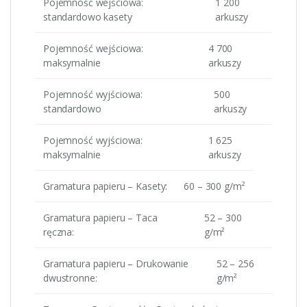
Pojemność wejściowa:
1 200
standardowo kasety
arkuszy
Pojemność wejściowa:
4 700
maksymalnie
arkuszy
Pojemność wyjściowa:
500
standardowo
arkuszy
Pojemność wyjściowa:
1 625
maksymalnie
arkuszy
Gramatura papieru – Kasety:
60 – 300 g/m²
Gramatura papieru – Taca
52 – 300
ręczna:
g/m²
Gramatura papieru – Drukowanie
52 – 256
dwustronne:
g/m²