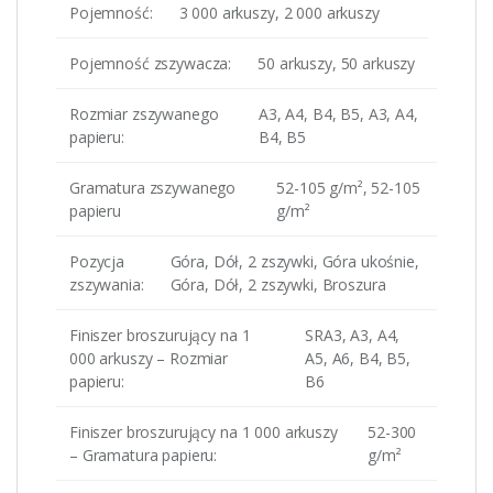
Pojemność:
3 000 arkuszy, 2 000 arkuszy
Pojemność zszywacza:
50 arkuszy, 50 arkuszy
Rozmiar zszywanego
A3, A4, B4, B5, A3, A4,
papieru:
B4, B5
Gramatura zszywanego
52-105 g/m², 52-105
papieru
g/m²
Pozycja
Góra, Dół, 2 zszywki, Góra ukośnie,
zszywania:
Góra, Dół, 2 zszywki, Broszura
Finiszer broszurujący na 1
SRA3, A3, A4,
000 arkuszy – Rozmiar
A5, A6, B4, B5,
papieru:
B6
Finiszer broszurujący na 1 000 arkuszy
52-300
– Gramatura papieru:
g/m²