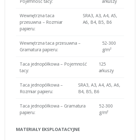
Pojemność tacy:
arkuszy
Wewnętrzna taca
SRA3, A3, A4, A5,
przesuwna – Rozmiar
A6, B4, B5, B6
papieru:
Wewnętrzna taca przesuwna –
52-300
Gramatura papieru:
g/m²
Taca jednopółkowa – Pojemność
125
tacy:
arkuszy
Taca jednopółkowa –
SRA3, A3, A4, A5, A6,
Rozmiar papieru:
B4, B5, B6
Taca jednopółkowa – Gramatura
52-300
papieru:
g/m²
MATERIAŁY EKSPLOATACYJNE