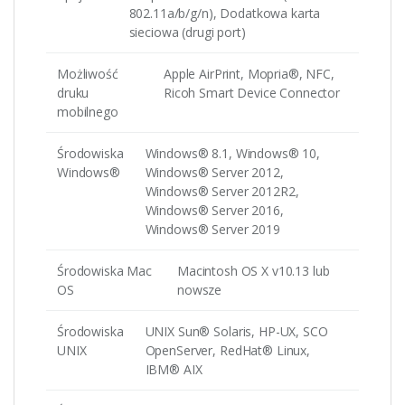
802.11a/b/g/n), Dodatkowa karta
sieciowa (drugi port)
Możliwość
Apple AirPrint, Mopria®, NFC,
druku
Ricoh Smart Device Connector
mobilnego
Środowiska
Windows® 8.1, Windows® 10,
Windows®
Windows® Server 2012,
Windows® Server 2012R2,
Windows® Server 2016,
Windows® Server 2019
Środowiska Mac
Macintosh OS X v10.13 lub
OS
nowsze
Środowiska
UNIX Sun® Solaris, HP-UX, SCO
UNIX
OpenServer, RedHat® Linux,
IBM® AIX