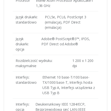
Procesor
Intel® Atom Processor ApolloLake-I
1,36 GHz
Język drukarki:
PCL5e, PCL6, PostScript 3
standardowo
(emulacja), PDF Direct
(emulacja)
Język
Adobe® PostScript®3™, IPDS,
drukarki:
PDF Direct od Adobe®
opcja
Rozdzielczość wydruku:
1 200 x 1 200
maksymalnie
dpi
Interfejs:
Ethernet 10 base-T/100 base-
standardowo
TX/1000 base-T, Interfejs hosta
USB Typ A, Interfejs urządzenia z
USB Typ B
Interfejs:
Dwukierunkowy IEEE 1284/ECP,
opcja
Bezprzewodowa sieć LAN (IEEE