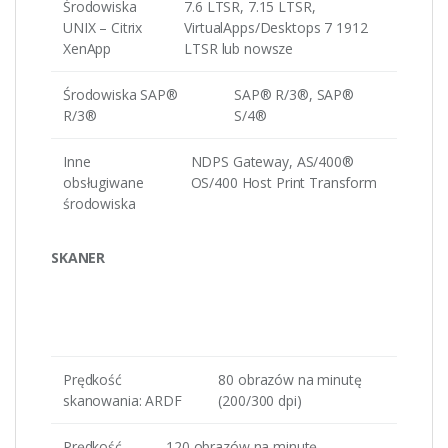
Środowiska
7.6 LTSR, 7.15 LTSR,
UNIX – Citrix
VirtualApps/Desktops 7 1912
XenApp
LTSR lub nowsze
Środowiska SAP®
SAP® R/3®, SAP®
R/3®
S/4®
Inne
NDPS Gateway, AS/400®
obsługiwane
OS/400 Host Print Transform
środowiska
SKANER
Prędkość
80 obrazów na minutę
skanowania: ARDF
(200/300 dpi)
Prędkość
120 obrazów na minutę