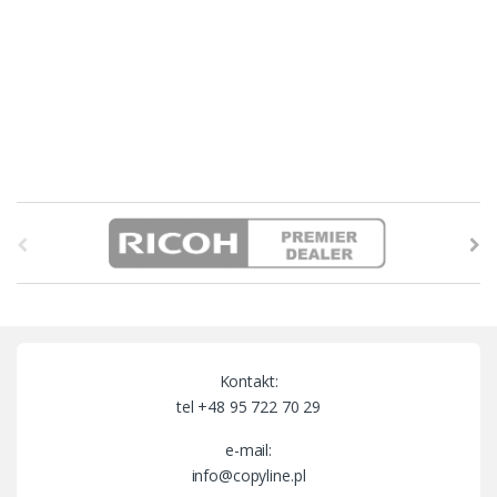
B
r
a
n
Kontakt:
d
tel +48 95 722 70 29
s
e-mail:
info@copyline.pl
C