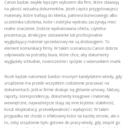
Canon będzie zwykle lepszym wyborem dla firm, które stawiają
na jakość wizualną dokumentów. Jeżeli często przygotowujesz
materiały, które trafiają do klienta, partnera biznesowego albo
uczestnika szkolenia, kolor i estetyka wydruku zaczynają mieć
realne znaczenie. Dobrze wydrukowana oferta, czytelna
prezentacja, atrakcyjne zestawienie lub profesjonalnie
wyglądający materiał sprzedażowy nie są drobiazgiem. To
element komunikacji firmy. W takim scenariuszu Canon dobrze
odpowiada na potrzeby biura, które chce, aby dokumenty
wyglądały schludnie, nowocześnie i spójnie z wizerunkiem marki.
Ricoh będzie natomiast bardzo mocnym kandydatem wtedy, gdy
urządzenie ma przede wszystkim codziennie pracować na
dokumentach. Jeśli w firmie drukuje się głównie umowy, faktury,
raporty, korespondencję, dokumenty księgowe i materiały
wewnętrzne, najważniejsze stają się inne kryteria: stabilność,
koszt eksploatacji, przewidywalność i wydajność. W takim
przypadku nie chodzi o efektowny kolor na każdej stronie, ale o
to, żeby urządzenie było gotowe do pracy wtedy, gdy zespół go