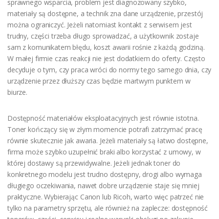
sprawnego wsparcia, problem jest diagnozowany szybko,
materiały są dostępne, a technik zna dane urządzenie, przestój
można ograniczyć. Jeżeli natomiast kontakt z serwisem jest
trudny, części trzeba długo sprowadzać, a użytkownik zostaje
sam z komunikatem błędu, koszt awarii rośnie z każdą godziną.
W małej firmie czas reakcji nie jest dodatkiem do oferty. Często
decyduje o tym, czy praca wróci do normy tego samego dnia, czy
urządzenie przez dłuższy czas będzie martwym punktem w
biurze.
Dostępność materiałów eksploatacyjnych jest równie istotna.
Toner kończący się w złym momencie potrafi zatrzymać pracę
równie skutecznie jak awaria. Jeżeli materiały są łatwo dostępne,
firma może szybko uzupełnić braki albo korzystać z umowy, w
której dostawy są przewidywalne. Jeżeli jednak toner do
konkretnego modelu jest trudno dostępny, drogi albo wymaga
długiego oczekiwania, nawet dobre urządzenie staje się mniej
praktyczne. Wybierając Canon lub Ricoh, warto więc patrzeć nie
tylko na parametry sprzętu, ale również na zaplecze: dostępność