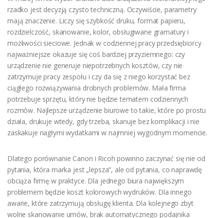
rzadko jest decyzją czysto techniczną. Oczywiście, parametry
mają znaczenie. Liczy się szybkość druku, format papieru,
rozdzielczość, skanowanie, kolor, obsługiwane gramatury i
możliwości sieciowe. Jednak w codziennej pracy przedsiębiorcy
najważniejsze okazuje się coś bardziej przyziemnego: czy
urządzenie nie generuje niepotrzebnych kosztów, czy nie
zatrzymuje pracy zespołu i czy da się z niego korzystać bez
ciągłego rozwiązywania drobnych problemów. Mała firma
potrzebuje sprzętu, który nie będzie tematem codziennych
rozmów. Najlepsze urządzenie biurowe to takie, które po prostu
działa, drukuje wtedy, gdy trzeba, skanuje bez komplikacji i nie
zaskakuje nagłymi wydatkami w najmniej wygodnym momencie.
Dlatego porównanie Canon i Ricoh powinno zaczynać się nie od
pytania, która marka jest „lepsza”, ale od pytania, co naprawdę
obciąża firmę w praktyce. Dla jednego biura największym
problemem będzie koszt kolorowych wydruków. Dla innego
awarie, które zatrzymują obsługę klienta. Dla kolejnego zbyt
wolne skanowanie umów, brak automatycznego podajnika