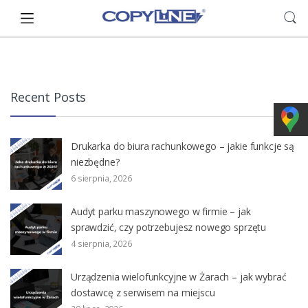
Skip
Skip
to
to
navigation
content
Recent Posts
Drukarka do biura rachunkowego – jakie funkcje są
niezbędne?
6 sierpnia, 2026
Audyt parku maszynowego w firmie – jak
sprawdzić, czy potrzebujesz nowego sprzętu
4 sierpnia, 2026
Urządzenia wielofunkcyjne w Żarach – jak wybrać
dostawcę z serwisem na miejscu