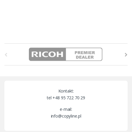
B
r
a
n
Kontakt:
d
tel +48 95 722 70 29
s
e-mail:
info@copyline.pl
C
a