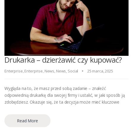
Drukarka – dzierżawić czy kupować?
Enterprise
,
Enterprise
,
News
,
News
,
Social
25 marca, 2025
Wygląda na to, że masz przed sobą zadanie – znaleźć
odpowiednią drukarkę dla swojej firmy i ustalić, w jaki sposób ją
zdobędziesz. Okazuje się, że ta decyzja może mieć kluczowe
Read More