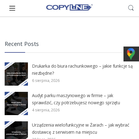
Skip
Skip
to
to
navigation
content
Recent Posts
Drukarka do biura rachunkowego – jakie funkcje są
niezbędne?
6 sierpnia, 2026
Audyt parku maszynowego w firmie – jak
sprawdzić, czy potrzebujesz nowego sprzętu
4 sierpnia, 2026
Urządzenia wielofunkcyjne w Żarach – jak wybrać
dostawcę z serwisem na miejscu