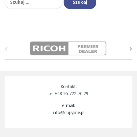
B
r
a
n
Kontakt:
d
tel +48 95 722 70 29
s
e-mail:
info@copyline.pl
C
a