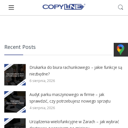
Skip
Skip
to
to
navigation
content
Recent Posts
Drukarka do biura rachunkowego – jakie funkcje są
niezbędne?
6 sierpnia, 2026
Audyt parku maszynowego w firmie – jak
sprawdzić, czy potrzebujesz nowego sprzętu
4 sierpnia, 2026
Urządzenia wielofunkcyjne w Żarach – jak wybrać