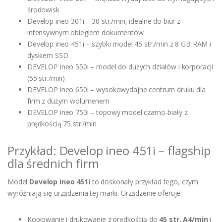
środowisk
Develop ineo 301i – 30 str./min, idealne do biur z
intensywnym obiegiem dokumentów
Develop ineo 451i – szybki model 45 str./min z 8 GB RAM i
dyskiem SSD
DEVELOP ineo 550i – model do dużych działów i korporacji
(55 str./min)
DEVELOP ineo 650i – wysokowydajne centrum druku dla
firm z dużym wolumenem
DEVELOP ineo 750i – topowy model czarno-biały z
prędkością 75 str./min
Przykład: Develop ineo 451i – flagship
dla średnich firm
Model
Develop ineo 451i
to doskonały przykład tego, czym
wyróżniają się urządzenia tej marki. Urządzenie oferuje:
Kopiowanie i drukowanie z prędkością do
45 str. A4/min
i