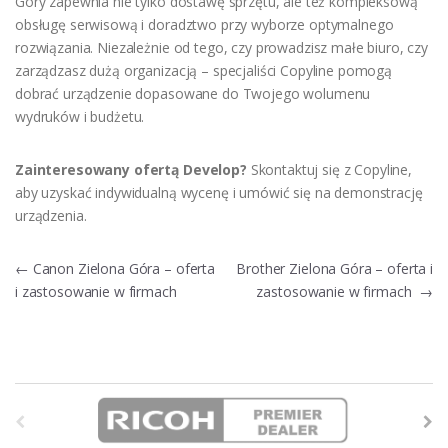
Góry zapewnia nie tylko dostawę sprzętu, ale też kompleksową
obsługę serwisową i doradztwo przy wyborze optymalnego
rozwiązania. Niezależnie od tego, czy prowadzisz małe biuro, czy
zarządzasz dużą organizacją – specjaliści Copyline pomogą
dobrać urządzenie dopasowane do Twojego wolumenu
wydruków i budżetu.
Zainteresowany ofertą Develop?
Skontaktuj się z Copyline,
aby uzyskać indywidualną wycenę i umówić się na demonstrację
urządzenia.
Nawigacja
←
Canon Zielona Góra – oferta
Brother Zielona Góra – oferta i
i zastosowanie w firmach
zastosowanie w firmach
→
wpisu
B
r