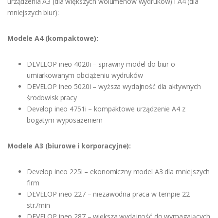
urządzenia A3 (dla większych wolumenów wydruków) i A4 (dla
mniejszych biur):
Modele A4 (kompaktowe):
DEVELOP ineo 4020i – sprawny model do biur o
umiarkowanym obciążeniu wydruków
DEVELOP ineo 5020i – wyższa wydajność dla aktywnych
środowisk pracy
Develop ineo 4751i – kompaktowe urządzenie A4 z
bogatym wyposażeniem
Modele A3 (biurowe i korporacyjne):
Develop ineo 225i – ekonomiczny model A3 dla mniejszych
firm
DEVELOP ineo 227 – niezawodna praca w tempie 22
str./min
DEVELOP ineo 287 – większa wydajność do wymagających