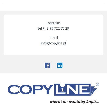
a
n
Kontakt:
d
tel +48 95 722 70 29
s
e-mail:
info@copyline.pl
C
a
r
o
u
s
e