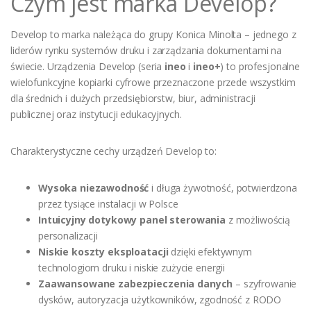
Czym jest marka Develop?
Develop to marka należąca do grupy Konica Minolta – jednego z
liderów rynku systemów druku i zarządzania dokumentami na
świecie. Urządzenia Develop (seria
ineo
i
ineo+
) to profesjonalne
wielofunkcyjne kopiarki cyfrowe przeznaczone przede wszystkim
dla średnich i dużych przedsiębiorstw, biur, administracji
publicznej oraz instytucji edukacyjnych.
Charakterystyczne cechy urządzeń Develop to:
Wysoka niezawodność
i długa żywotność, potwierdzona
przez tysiące instalacji w Polsce
Intuicyjny dotykowy panel sterowania
z możliwością
personalizacji
Niskie koszty eksploatacji
dzięki efektywnym
technologiom druku i niskie zużycie energii
Zaawansowane zabezpieczenia danych
– szyfrowanie
dysków, autoryzacja użytkowników, zgodność z RODO