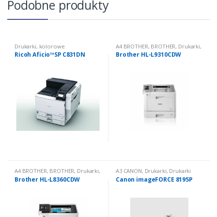
Podobne produkty
Drukarki
,
kolorowe
A4 BROTHER
,
BROTHER
,
Drukarki
,
Drukarki kolorowe
Ricoh Aficio™SP C831DN
Brother HL-L9310CDW
A4 BROTHER
,
BROTHER
,
Drukarki
,
A3 CANON
,
Drukarki
,
Drukarki
Drukarki kolorowe
czarno białe
Brother HL-L8360CDW
Canon imageFORCE 8195P