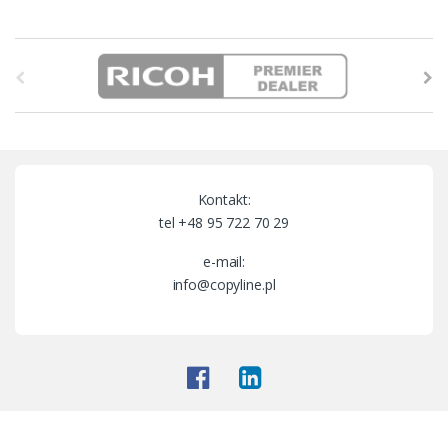
B
r
a
n
Kontakt:
d
tel +48 95 722 70 29
s
e-mail:
info@copyline.pl
C
a
r
o