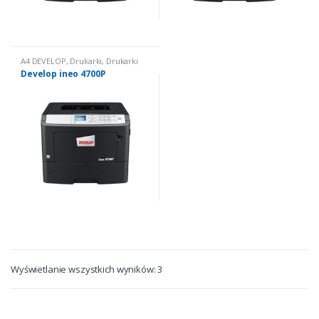
A4 DEVELOP
,
Drukarki
,
Drukarki
czarno białe
Develop ineo 4700P
Wyświetlanie wszystkich wyników: 3