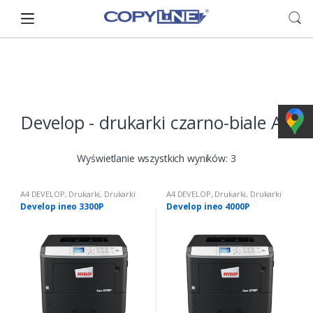
Skip
Skip
to
to
navigation
content
Develop - drukarki czarno-biale A4
Wyświetlanie wszystkich wyników: 3
A4 DEVELOP
,
Drukarki
,
Drukarki
A4 DEVELOP
,
Drukarki
,
Drukarki
czarno białe
czarno białe
Develop ineo 3300P
Develop ineo 4000P