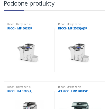
Podobne produkty
Ricoh
,
Urządzenia
Ricoh
,
Urządzenia
wielofunkcyjne używane
,
wielofunkcyjne używane
,
RICOH MP 6055SP
RICOH MP 2555(A)SP
Urządzenia wielofunkcyjne
Urządzenia wielofunkcyjne
używane: czarno białe
używane: czarno białe
Ricoh
,
Urządzenia
Ricoh
,
Urządzenia
wielofunkcyjne używane
,
wielofunkcyjne używane
,
RICOH IM 3000(A)
A3 RICOH MP 2001SP
Urządzenia wielofunkcyjne
Urządzenia wielofunkcyjne
używane: czarno białe
używane: czarno białe