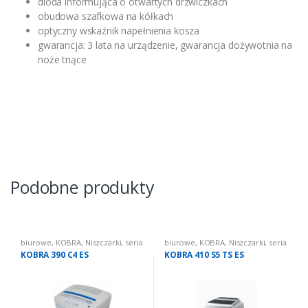
dioda informująca o otwartych drzwiczkach
obudowa szafkowa na kółkach
optyczny wskaźnik napełnienia kosza
gwarancja: 3 lata na urządzenie, gwarancja dożywotnia na
noże tnące
Podobne produkty
biurowe
,
KOBRA
,
Niszczarki
,
seria
biurowe
,
KOBRA
,
Niszczarki
,
seria
390
410 TS
KOBRA 390 C4 ES
KOBRA 410 S5 TS ES