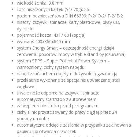
wielkość ścinka: 3,8 mm
ilość niszczonych kartek (A4/ 70g): 26
poziom bezpieczeństwa DIN 66399: P-2/ O-2/ T-2/ E-2
niszczy: zszywki, spinacze, karty plastikowe, płyty CD,
dyskietki
pojemność kosza: 40 l / 60 l (opcja)
wymiary: 400x360x640 mm
system Energy Smart – oszczędność energii dzięki
zerowemu poborowi mocy w trybie stand-by (czuwania)
system SPPS – Super Potential Power System –
wzmocniony, cichy system napędu
napęd z łańcuchem objętym dożywotnią gwarancją
przekładnie wykonane ze specjalnie utwardzanej stali
węglowej
trwałe noże odporne na zszywki i spinacze
automatyczny start/stop z autoreversem
zabezpieczenie silnika przed przegrzaniem
cichy silnik przystosowany do pracy ciągłej przez 24
godziny na dobę
automatyczne odcięcie zasilania w przypadku zaklinowania
papieru lub otwarcia drzwiczek