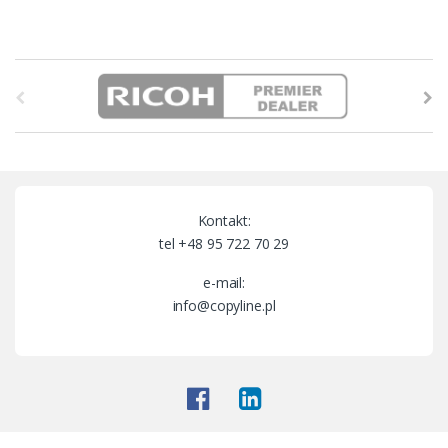
B
r
a
n
Kontakt:
d
tel +48 95 722 70 29
s
e-mail:
info@copyline.pl
C
a
r
o