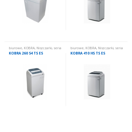
biurowe
,
KOBRA
,
Niszczarki
,
seria
biurowe
,
KOBRA
,
Niszczarki
,
seria
260 TS
410 TS
KOBRA 260 S4 TS ES
KOBRA 410 HS TS ES