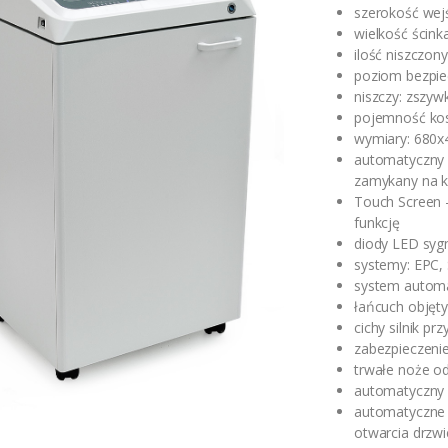
szerokość wej
wielkość ścin
ilość niszczony
poziom bezpie
niszczy: zszywk
pojemność kos
wymiary: 680
automatyczny p
zamykany na k
Touch Screen 
funkcję
diody LED sygn
systemy: EPC,
system automa
łańcuch objęt
cichy silnik p
zabezpieczenie
trwałe noże od
automatyczny 
automatyczne o
otwarcia drzwi