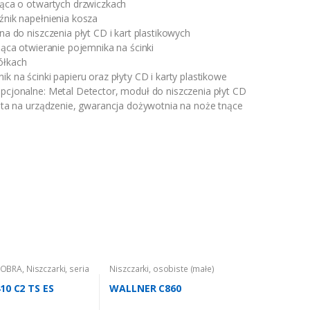
jąca o otwartych drzwiczkach
źnik napełnienia kosza
na do niszczenia płyt CD i kart plastikowych
jąca otwieranie pojemnika na ścinki
ółkach
k na ścinki papieru oraz płyty CD i karty plastikowe
cjonalne: Metal Detector, moduł do niszczenia płyt CD
ata na urządzenie, gwarancja dożywotnia na noże tnące
KOBRA
,
Niszczarki
,
seria
Niszczarki
,
osobiste (małe)
10 C2 TS ES
WALLNER C860