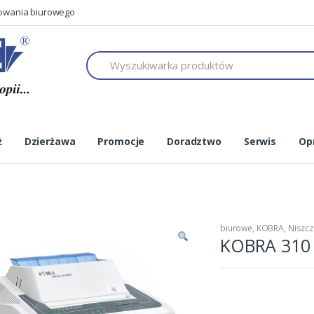
mowania biurowego
h
ż
Dzierżawa
Promocje
Doradztwo
Serwis
Op
biurowe
,
KOBRA
,
Niszcz
KOBRA 310 