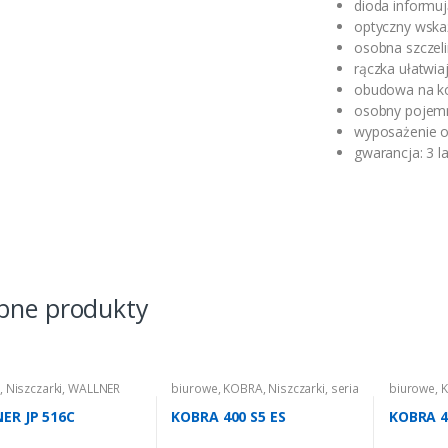
dioda informu
optyczny wska
osobna szczeli
rączka ułatwia
obudowa na k
osobny pojemni
wyposażenie op
gwarancja: 3 l
bne produkty
e
,
Niszczarki
,
WALLNER
biurowe
,
KOBRA
,
Niszczarki
,
seria
biurowe
,
400
410 TS
ER JP 516C
KOBRA 400 S5 ES
KOBRA 4