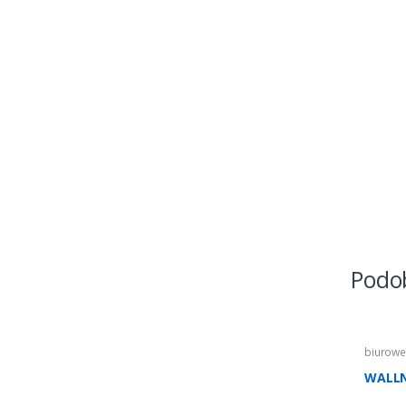
Podo
biurow
WALLN