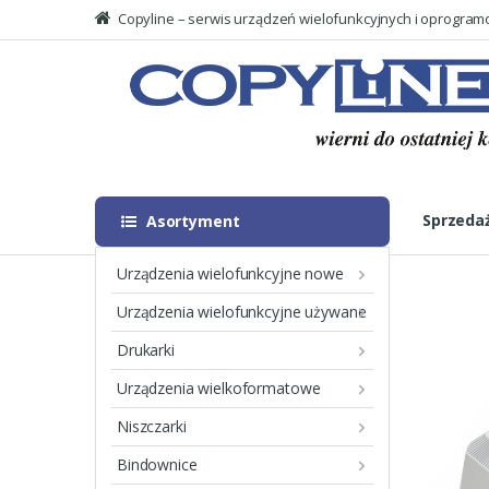
Copyline – serwis urządzeń wielofunkcyjnych i oprogra
Skip
Skip
to
to
Searc
navigation
content
for:
Sprzeda
Asortyment
Urządzenia wielofunkcyjne nowe
Urządzenia wielofunkcyjne używane
Drukarki
Show All Categories
Urządzenia wielkoformatowe
Niszczarki
biurowe
(89)
Bindownice