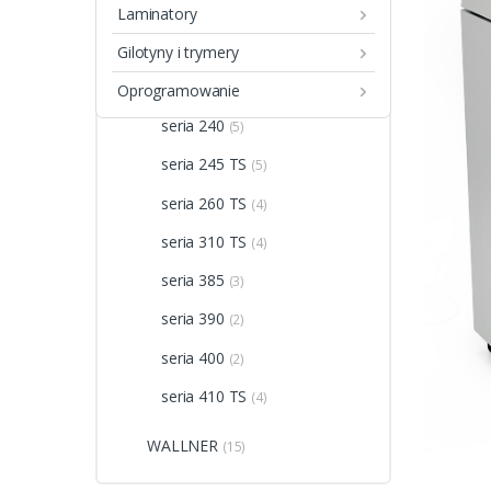
KOBRA
(72)
Laminatory
seria +1
(4)
Gilotyny i trymery
seria +2 / +3
(4)
Oprogramowanie
seria 240
(5)
seria 245 TS
(5)
seria 260 TS
(4)
seria 310 TS
(4)
seria 385
(3)
seria 390
(2)
seria 400
(2)
seria 410 TS
(4)
WALLNER
(15)