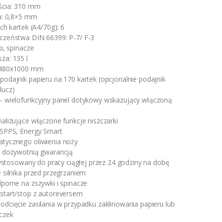
ścia: 310 mm
ka: 0,8×5 mm
ch kartek (A4/70g): 6
czeństwa DIN 66399: P-7/ F-3
i, spinacze
za: 135 l
x480x1000 mm
odajnik papieru na 170 kartek (opcjonalnie podajnik
lucz)
– wielofunkcyjny panel dotykowy wskazujący włączoną
alizujące włączone funkcje niszczarki
 SPPS, Energy Smart
tycznego oliwienia noży
y dożywotnią gwarancją
rzystosowany do pracy ciągłej przez 24 godziny na dobę
 silnika przed przegrzaniem
porne na zszywki i spinacze
start/stop z autoreversem
dcięcie zasilania w przypadku zaklinowania papieru lub
czek