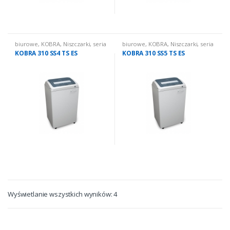
biurowe
,
KOBRA
,
Niszczarki
,
seria
biurowe
,
KOBRA
,
Niszczarki
,
seria
310 TS
310 TS
KOBRA 310 SS4 TS ES
KOBRA 310 SS5 TS ES
Wyświetlanie wszystkich wyników: 4