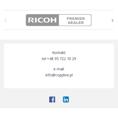
B
r
a
n
Kontakt:
d
tel +48 95 722 70 29
s
e-mail:
info@copyline.pl
C
a
r
o