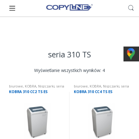
Skip
Skip
to
to
navigation
content
seria 310 TS
Wyświetlanie wszystkich wyników: 4
biurowe
,
KOBRA
,
Niszczarki
,
seria
biurowe
,
KOBRA
,
Niszczarki
,
seria
310 TS
310 TS
KOBRA 310 CC2 TS ES
KOBRA 310 CC4 TS ES