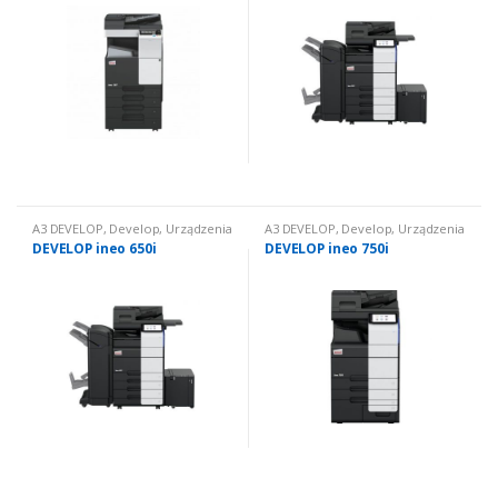
A3 DEVELOP
,
Develop
,
Urządzenia
A3 DEVELOP
,
Develop
,
Urządzenia
wielofunkcyjne nowe
,
Urządzenia
wielofunkcyjne nowe
,
Urządzenia
DEVELOP ineo 650i
DEVELOP ineo 750i
wielofunkcyjne nowe: czarno
wielofunkcyjne nowe: czarno
białe
białe