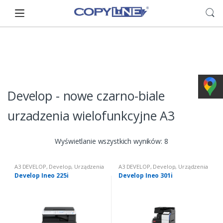
Skip
Skip
to
to
navigation
content
Develop - nowe czarno-biale
urzadzenia wielofunkcyjne A3
Wyświetlanie wszystkich wyników: 8
A3 DEVELOP
,
Develop
,
Urządzenia
A3 DEVELOP
,
Develop
,
Urządzenia
wielofunkcyjne nowe
,
Urządzenia
wielofunkcyjne nowe
,
Urządzenia
Develop Ineo 225i
Develop Ineo 301i
wielofunkcyjne nowe: czarno
wielofunkcyjne nowe: czarno
białe
białe