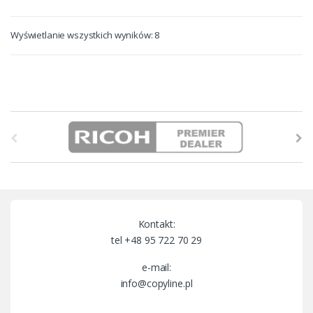
Wyświetlanie wszystkich wyników: 8
B
r
a
n
Kontakt:
d
tel +48 95 722 70 29
s
e-mail:
info@copyline.pl
C