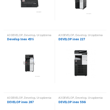
A3 DEVELOP
,
Develop
,
Urządzenia
A3 DEVELOP
,
Develop
,
Urządzenia
wielofunkcyjne nowe
,
Urządzenia
wielofunkcyjne nowe
,
Urządzenia
Develop Ineo 451i
DEVELOP ineo 227
wielofunkcyjne nowe: czarno
wielofunkcyjne nowe: czarno
białe
białe
A3 DEVELOP
,
Develop
,
Urządzenia
A3 DEVELOP
,
Develop
,
Urządzenia
wielofunkcyjne nowe
,
Urządzenia
wielofunkcyjne nowe
,
Urządzenia
DEVELOP ineo 287
DEVELOP ineo 550i
wielofunkcyjne nowe: czarno
wielofunkcyjne nowe: czarno
białe
białe