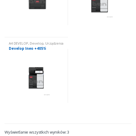
A4 DEVELOP
,
Develop
,
Urządzenia
wielofunkcyjne nowe
,
Urządzenia
Develop Ineo +4051i
wielofunkcyjne nowe: kolorowe
Wyświetlanie wszystkich wyników: 3