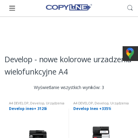
Skip
Skip
to
to
navigation
content
Develop - nowe kolorowe urzadzenia
wielofunkcyjne A4
Wyświetlanie wszystkich wyników: 3
A4 DEVELOP
,
Develop
,
Urządzenia
A4 DEVELOP
,
Develop
,
Urządzenia
wielofunkcyjne nowe
,
Urządzenia
wielofunkcyjne nowe
,
Urządzenia
Develop ineo+ 3120i
Develop Ineo +3351i
wielofunkcyjne nowe: kolorowe
wielofunkcyjne nowe: kolorowe