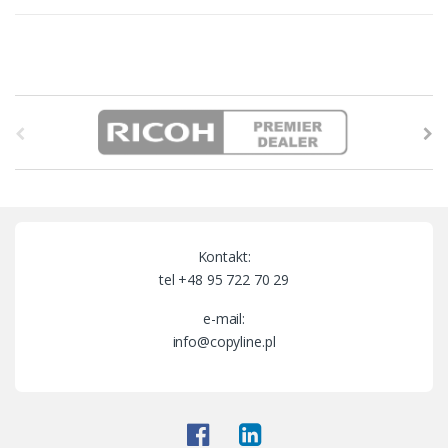
B
r
a
n
Kontakt:
d
tel +48 95 722 70 29
s
e-mail:
info@copyline.pl
C
a
r