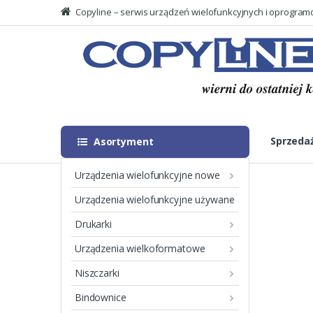
Copyline – serwis urządzeń wielofunkcyjnych i oprogra
Skip
Skip
to
to
Searc
navigation
content
for:
Sprzeda
Asortyment
Urządzenia wielofunkcyjne nowe
Urządzenia wielofunkcyjne używane
Drukarki
Show All Categories
Urządzenia wielkoformatowe
Niszczarki
A3 CANON
(10)
Bindownice
A3 DEVELOP
(7)