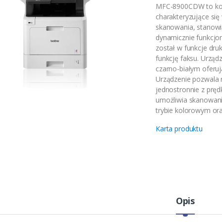
MFC-8900CDW to kol
charakteryzujące się
skanowania, stanowi
dynamicznie funkcjo
został w funkcje dr
funkcję faksu. Urząd
czarno-białym oferu
Urządzenie pozwala 
jednostronnie z prę
umożliwia skanowani
trybie kolorowym o
Karta produktu
Opis