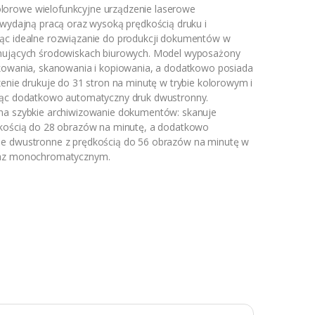
orowe wielofunkcyjne urządzenie laserowe
 wydajną pracą oraz wysoką prędkością druku i
ąc idealne rozwiązanie do produkcji dokumentów w
nujących środowiskach biurowych. Model wyposażony
ukowania, skanowania i kopiowania, a dodatkowo posiada
zenie drukuje do 31 stron na minutę w trybie kolorowym i
jąc dodatkowo automatyczny druk dwustronny.
na szybkie archiwizowanie dokumentów: skanuje
dkością do 28 obrazów na minutę, a dodatkowo
e dwustronne z prędkością do 56 obrazów na minutę w
raz monochromatycznym.