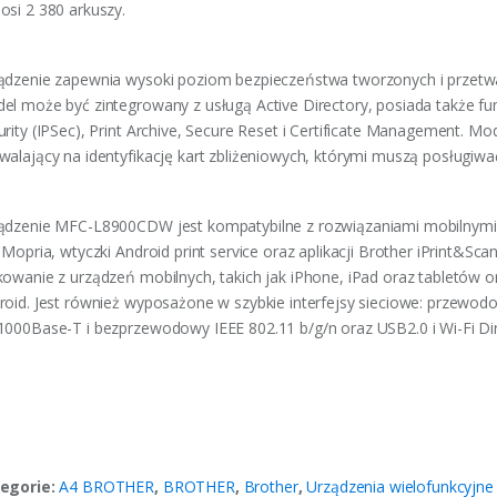
osi 2 380 arkuszy.
ądzenie zapewnia wysoki poziom bezpieczeństwa tworzonych i przet
el może być zintegrowany z usługą Active Directory, posiada także fun
urity (IPSec), Print Archive, Secure Reset i Certificate Management. M
walający na identyfikację kart zbliżeniowych, którymi muszą posługiwa
ądzenie MFC-L8900CDW jest kompatybilne z rozwiązaniami mobilnymi w 
, Mopria, wtyczki Android print service oraz aplikacji Brother iPrint&S
kowanie z urządzeń mobilnych, takich jak iPhone, iPad oraz tabletów
roid. Jest również wyposażone w szybkie interfejsy sieciowe: przewo
1000Base-T i bezprzewodowy IEEE 802.11 b/g/n oraz USB2.0 i Wi-Fi Dir
egorie:
A4 BROTHER
,
BROTHER
,
Brother
,
Urządzenia wielofunkcyjne