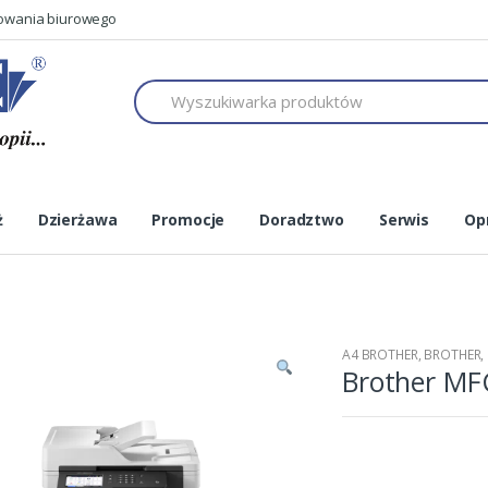
mowania biurowego
h
ż
Dzierżawa
Promocje
Doradztwo
Serwis
Op
A4 BROTHER
,
BROTHER
,
Brother M