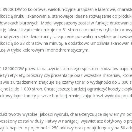
-8900CDW to kolorowe, wielofunkcyjne urządzenie laserowe, charakte
dkością druku i skanowania, stanowiące idealne rozwiązanie do produ
dowiskach biurowych. Model wyposażony został w funkcje drukowania
kcję faksu. Urządzenie drukuje do 31 stron na minutę w trybie kolor
omatyczny druk dwustronny. Urządzenie pozwala na szybkie archiwizo
dkością do 28 obrazów na minutę, a dodatkowo umożliwia skanowanie
utę w trybie kolorowym i monochromatycznym.
-L8900CDW pozwala na użycie szerokiego spektrum rodzajów papieru
erty i etykiety, broszury czy prezentacje oraz wszystkie materiały, kt
tawie z urządzeniem znajduje się czarny toner o wydajności do 3 000 st
ajności do 1 800 stron. Chcąc jeszcze bardziej ograniczyć koszty eksp
okowydajne tonery jeszcze bardziej zmniejszając koszt wydruku pojed
dukt tworzy wysokiej jakości wydruki, charakteryzujące się wiernym o
osażony został w duży i łatwy w nawigacji wyświetlacz dotykowy o pr
ajnik papieru o pojemności 250 arkuszy oraz podajnik ręczny na 50 