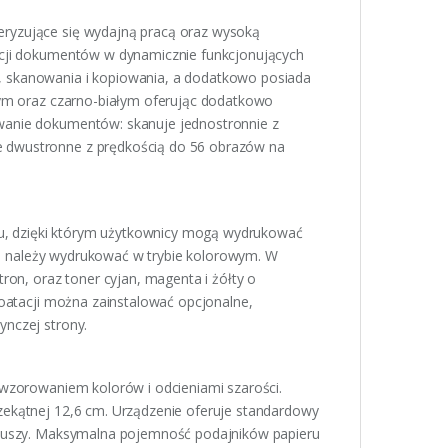
ryzujące się wydajną pracą oraz wysoką
kcji dokumentów w dynamicznie funkcjonujących
, skanowania i kopiowania, a dodatkowo posiada
owym oraz czarno-białym oferując dodatkowo
wanie dokumentów: skanuje jednostronnie z
 dwustronne z prędkością do 56 obrazów na
, dzięki którym użytkownicy mogą wydrukować
óre należy wydrukować w trybie kolorowym. W
ron, oraz toner cyjan, magenta i żółty o
loatacji można zainstalować opcjonalne,
ynczej strony.
dwzorowaniem kolorów i odcieniami szarości.
zekątnej 12,6 cm. Urządzenie oferuje standardowy
arkuszy. Maksymalna pojemność podajników papieru