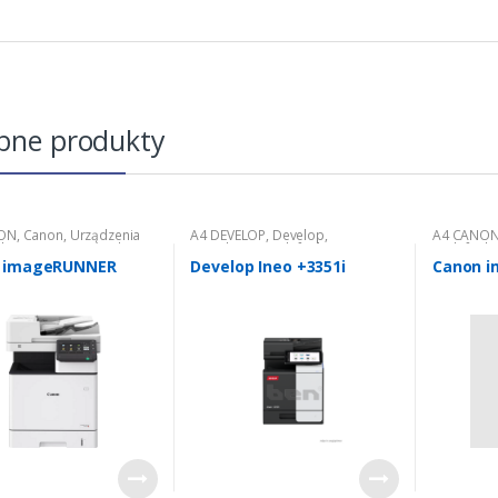
bne produkty
ON
,
Canon
,
Urządzenia
A4 DEVELOP
,
Develop
,
A4 CANO
nkcyjne nowe
,
Urządzenia
Urządzenia wielofunkcyjne nowe
,
wielofunk
nkcyjne nowe: kolorowe
Urządzenia wielofunkcyjne nowe:
wielofunk
 imageRUNNER
Develop Ineo +3351i
Canon i
kolorowe