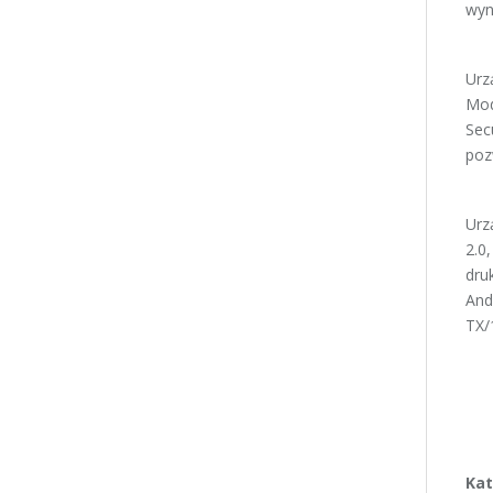
wyn
Urz
Mod
Sec
poz
Urz
2.0
dru
And
TX/
Kat