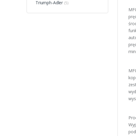
Triumph-Adler
(5)
MFC
prę
śro
fun
aut
prę
min
MFC
kop
zes
wyd
wys
Pro
Wyp
pod