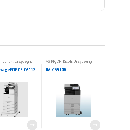
N
,
Canon
,
Urządzenia
A3 RICOH
,
Ricoh
,
Urządzenia
cyjne nowe
,
Urządzenia
wielofunkcyjne nowe
,
Urządzenia
cyjne nowe: kolorowe
wielofunkcyjne nowe: kolorowe
mageFORCE C611Z
IM C5510A