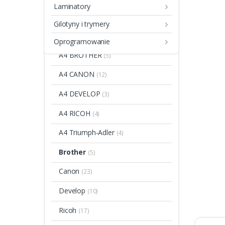
Laminatory
A3 RICOH
(10)
Gilotyny i trymery
A3 Triumph-Adler
(1)
Oprogramowanie
A4 BROTHER
(5)
A4 CANON
(12)
A4 DEVELOP
(3)
A4 RICOH
(4)
A4 Triumph-Adler
(4)
Brother
(5)
Canon
(23)
Develop
(10)
Ricoh
(17)