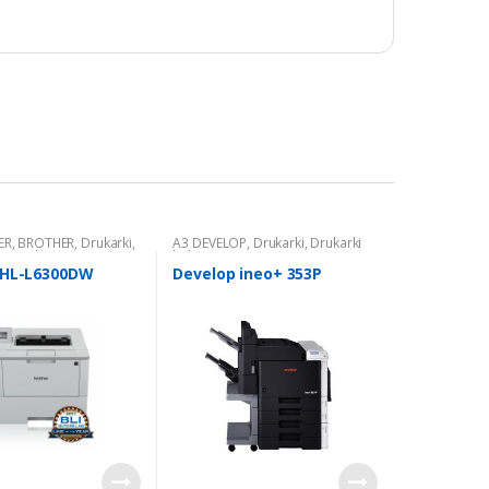
ER
,
BROTHER
,
Drukarki
,
A3 DEVELOP
,
Drukarki
,
Drukarki
zarno białe
kolorowe
 HL-L6300DW
Develop ineo+ 353P