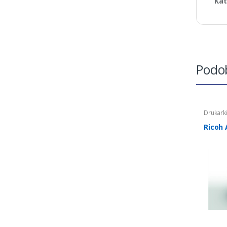
Kat
Podo
Drukark
Ricoh 