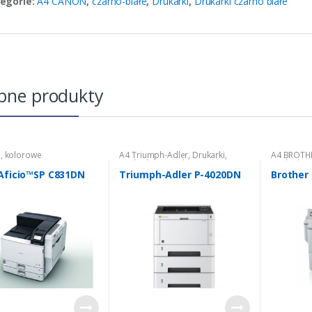
egorie:
A4 CANON
,
czarno-białe
,
Drukarki
,
Drukarki czarno białe
bne produkty
i
,
kolorowe
A4 Triumph-Adler
,
Drukarki
,
A4 BROTH
Drukarki czarno białe
Drukarki c
Aficio™SP C831DN
Triumph-Adler P-4020DN
Brother