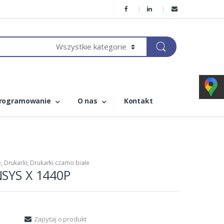
rogramowanie
O nas
Kontakt
e
,
Drukarki
,
Drukarki czarno białe
NSYS X 1440P
Zapytaj o produkt