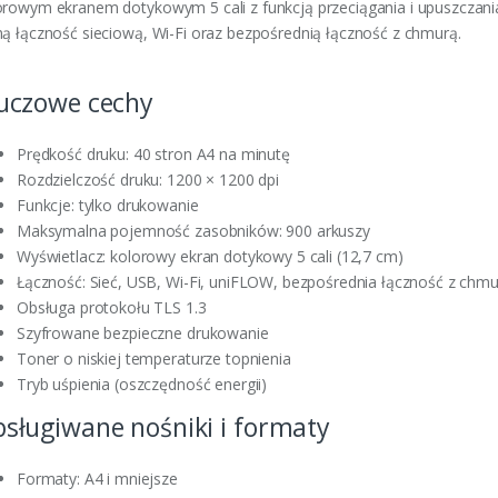
orowym ekranem dotykowym 5 cali z funkcją przeciągania i upuszczania
ną łączność sieciową, Wi-Fi oraz bezpośrednią łączność z chmurą.
uczowe cechy
Prędkość druku: 40 stron A4 na minutę
Rozdzielczość druku: 1200 × 1200 dpi
Funkcje: tylko drukowanie
Maksymalna pojemność zasobników: 900 arkuszy
Wyświetlacz: kolorowy ekran dotykowy 5 cali (12,7 cm)
Łączność: Sieć, USB, Wi-Fi, uniFLOW, bezpośrednia łączność z chm
Obsługa protokołu TLS 1.3
Szyfrowane bezpieczne drukowanie
Toner o niskiej temperaturze topnienia
Tryb uśpienia (oszczędność energii)
sługiwane nośniki i formaty
Formaty: A4 i mniejsze