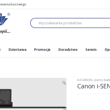
mowania biurowego
h
ż
Dzierżawa
Promocje
Doradztwo
Serwis
Op
A4 CANON
,
czarno-biał
Canon i-SE