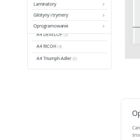
Laminatory
A4 BROTHER
(3)
Gilotyny i trymery
A4 CANON
(7)
Oprogramowanie
A4 DEVELOP
(3)
A4 RICOH
(4)
A4 Triumph-Adler
(3)
Op
Can
śro