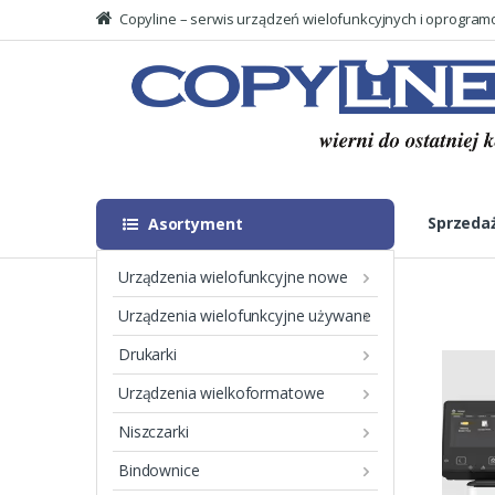
Copyline – serwis urządzeń wielofunkcyjnych i oprogra
Skip
Skip
to
to
Searc
navigation
content
for:
Sprzeda
Asortyment
Urządzenia wielofunkcyjne nowe
Urządzenia wielofunkcyjne używane
Drukarki
Show All Categories
Urządzenia wielkoformatowe
Niszczarki
A3 CANON
(3)
Bindownice
A3 RICOH
(2)