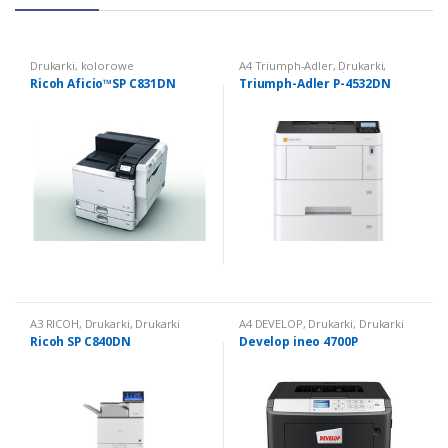
Drukarki
,
kolorowe
A4 Triumph-Adler
,
Drukarki
,
Drukarki czarno białe
Ricoh Aficio™SP C831DN
Triumph-Adler P-4532DN
A3 RICOH
,
Drukarki
,
Drukarki
A4 DEVELOP
,
Drukarki
,
Drukarki
kolorowe
czarno białe
Ricoh SP C840DN
Develop ineo 4700P