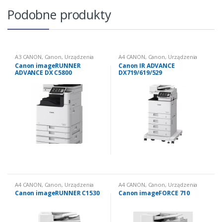
Podobne produkty
A3 CANON
,
Canon
,
Urządzenia
A4 CANON
,
Canon
,
Urządzenia
wielofunkcyjne nowe
,
wielofunkcyjne nowe
,
Canon imageRUNNER
Canon IR ADVANCE
Urządzenia wielofunkcyjne
Urządzenia wielofunkcyjne
ADVANCE DX C5800
DX719/619/529
nowe: kolorowe
nowe: czarno białe
A4 CANON
,
Canon
,
Urządzenia
A4 CANON
,
Canon
,
Urządzenia
wielofunkcyjne nowe
,
wielofunkcyjne nowe
,
Canon imageRUNNER C1530
Canon imageFORCE 710
Urządzenia wielofunkcyjne
Urządzenia wielofunkcyjne
nowe: kolorowe
nowe: czarno białe