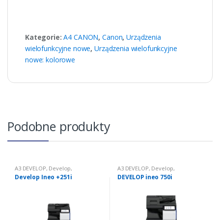
Kategorie:
A4 CANON
,
Canon
,
Urządzenia
wielofunkcyjne nowe
,
Urządzenia wielofunkcyjne
nowe: kolorowe
Podobne produkty
A3 DEVELOP
,
Develop
,
A3 DEVELOP
,
Develop
,
Urządzenia wielofunkcyjne
Urządzenia wielofunkcyjne
Develop Ineo +251i
DEVELOP ineo 750i
nowe
,
Urządzenia
nowe
,
Urządzenia
wielofunkcyjne nowe: kolorowe
wielofunkcyjne nowe: czarno
białe