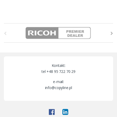
B
r
a
n
Kontakt:
d
tel +48 95 722 70 29
s
e-mail:
info@copyline.pl
C
a
r