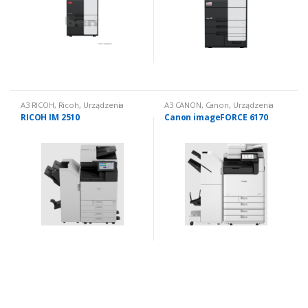
A3 RICOH
,
Ricoh
,
Urządzenia
A3 CANON
,
Canon
,
Urządzenia
wielofunkcyjne nowe
,
wielofunkcyjne nowe
,
RICOH IM 2510
Canon imageFORCE 6170
Urządzenia wielofunkcyjne
Urządzenia wielofunkcyjne
nowe: czarno białe
nowe: czarno białe