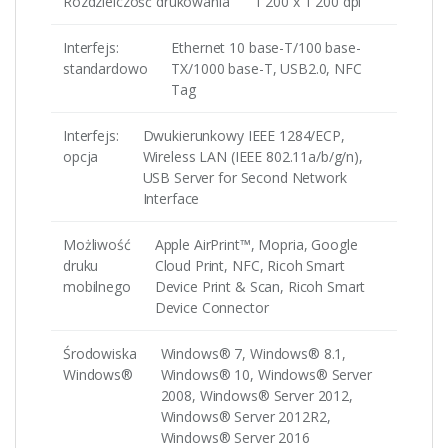
Rozdzielczość drukowania
1 200 x 1 200 dpi
Interfejs:
Ethernet 10 base-T/100 base-
standardowo
TX/1000 base-T, USB2.0, NFC
Tag
Interfejs:
Dwukierunkowy IEEE 1284/ECP,
opcja
Wireless LAN (IEEE 802.11a/b/g/n),
USB Server for Second Network
Interface
Możliwość
Apple AirPrint™, Mopria, Google
druku
Cloud Print, NFC, Ricoh Smart
mobilnego
Device Print & Scan, Ricoh Smart
Device Connector
Środowiska
Windows® 7, Windows® 8.1,
Windows®
Windows® 10, Windows® Server
2008, Windows® Server 2012,
Windows® Server 2012R2,
Windows® Server 2016