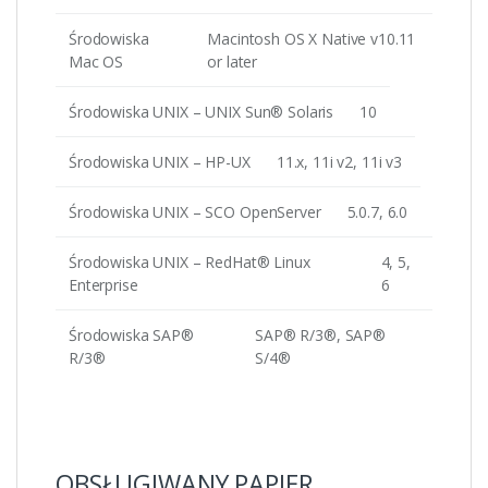
Środowiska
Macintosh OS X Native v10.11
Mac OS
or later
Środowiska UNIX – UNIX Sun® Solaris
10
Środowiska UNIX – HP-UX
11.x, 11i v2, 11i v3
Środowiska UNIX – SCO OpenServer
5.0.7, 6.0
Środowiska UNIX – RedHat® Linux
4, 5,
Enterprise
6
Środowiska SAP®
SAP® R/3®, SAP®
R/3®
S/4®
OBSŁUGIWANY PAPIER