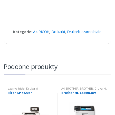
Kategorie:
A4 RICOH
,
Drukarki
,
Drukarki czarno białe
Podobne produkty
czarno-białe
,
Drukarki
A4 BROTHER
,
BROTHER
,
Drukarki
,
Drukarki kolorowe
Ricoh SP 4520dn
Brother HL-L8360CDW