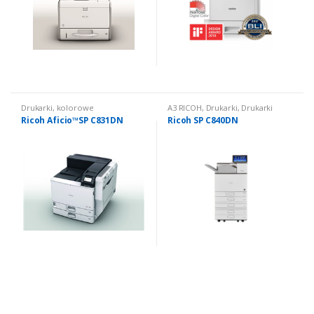
Drukarki
,
kolorowe
A3 RICOH
,
Drukarki
,
Drukarki
kolorowe
Ricoh Aficio™SP C831DN
Ricoh SP C840DN