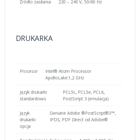
Źródło zasilania
220 – 240 V, 50/60 Hz
DRUKARKA
Procesor
Intel® Atom Processor
ApolloLake:1,2 GHz
Język drukarki:
PCL5c, PCL5e, PCL6,
standardowo
PostScript 3 (emulacja)
Język
Genuine Adobe ®PostScript®3™,
drukarki:
IPDS, PDF Direct od Adobe®
opcja