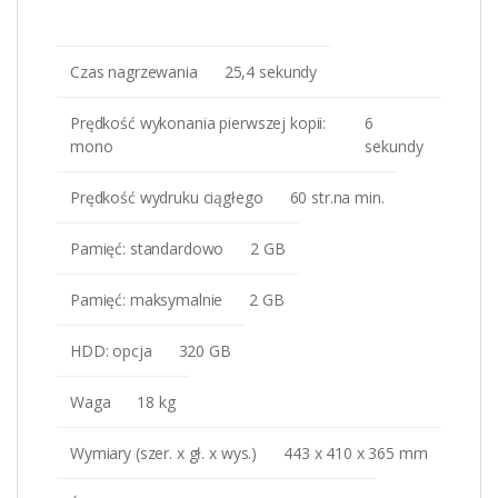
Czas nagrzewania
25,4 sekundy
Prędkość wykonania pierwszej kopii:
6
mono
sekundy
Prędkość wydruku ciągłego
60 str.na min.
Pamięć: standardowo
2 GB
Pamięć: maksymalnie
2 GB
HDD: opcja
320 GB
Waga
18 kg
Wymiary (szer. x gł. x wys.)
443 x 410 x 365 mm