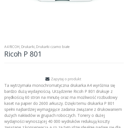
A4 RICOH
,
Drukarki
,
Drukarki czarno białe
Ricoh P 801
Zapytaj o produkt
Ta wytrzymała monochromatyczna drukarka A4 wyróżnia się
bardzo dużą wydajnością. Urządzenie Ricoh P 801 drukuje z
prędkością 60 stron na minutę oraz ma możliwość rozbudowy
kaset na papier do 2600 arkuszy. Dzięki temu drukarka P 801
spełni najbardziej wymagające zadania związane z drukowaniem
dużych nakładów w grupach roboczych. Tonery o dużej
wydajności wynoszącej 40 000 wydruków redukują koszty
związane z konserwacją a co za tym idzie idealnie nadaje się dla