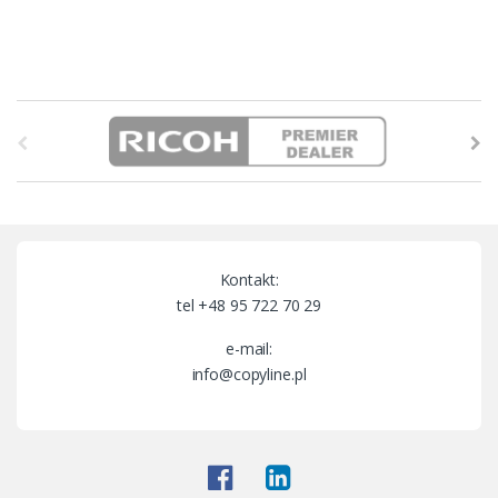
B
r
a
n
Kontakt:
d
tel +48 95 722 70 29
s
e-mail:
info@copyline.pl
C
a
r